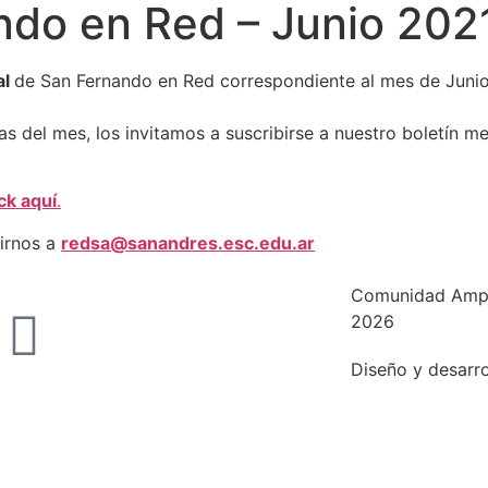
ndo en Red – Junio 202
al
de San Fernando en Red correspondiente al mes de Juni
ias del mes, los invitamos a suscribirse a nuestro boletín m
ick aquí
.
irnos a
redsa@sanandres.esc.edu.ar
Comunidad Ampl
2026
Diseño y desarr