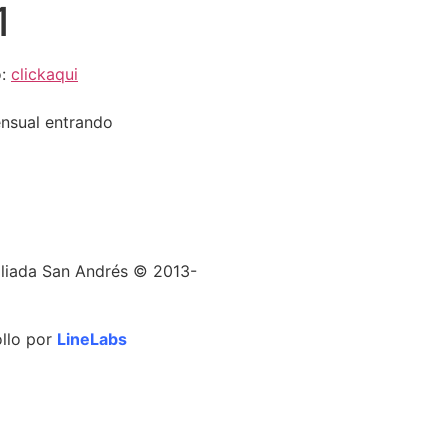
1
o:
clickaqui
ensual entrando
iada San Andrés © 2013-
ollo por
LineLabs