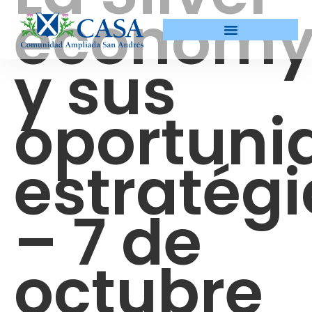
econom
y sus
oportuni
estratég
– 7 de
octubre