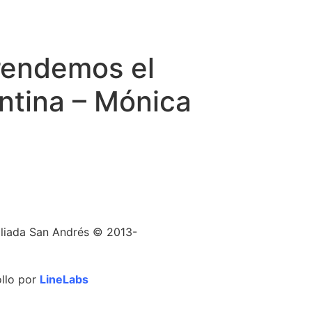
rendemos el
ntina – Mónica
iada San Andrés © 2013-
ollo por
LineLabs