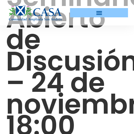
Abierto
de
Discusió
– 24 de
noviemb
18:00