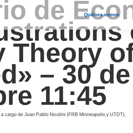
io de Eco
Quiénes somos
ustrations 
y Theory o
d» – 30 de
re 11:45
 a cargo de Juan Pablo Nicolini (FRB Minneapolis y UTDT).