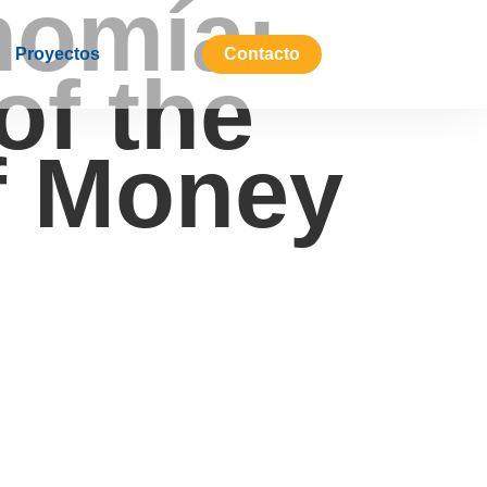
nomía:
Proyectos
Contacto
of the
f Money